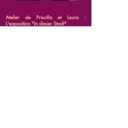
Atelier de Priscilla et Laura :
L'exposition "In dieser Stadt"
L'exposition croisée "In dieser Stadt",
de Priscilla Pascuzzi et Laura
Ablancourt-Maynard, explorait la
ville dans l'espace germanophone à
travers une trentaine de photos
numériques et argentiques prises
entre 2022 et 2023 par les deux
étudiantes. La mise en lien de leurs
clichés avait pour objectif de
questionner leur vision respective de
la ville et d'ouvrir un dialogue sur
nos manières de l’habiter. La semaine
d'exposition était animée par des
visites commentées par les deux
photographes et par des quiz liés à