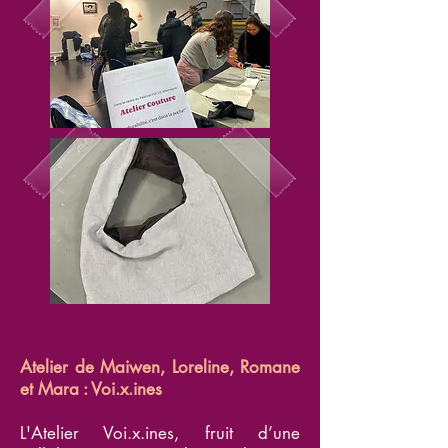
Atelier de Maiwen, Loreline, Romane
et Mara : Voi.x.ines
L'Atelier Voi.x.ines, fruit d’une