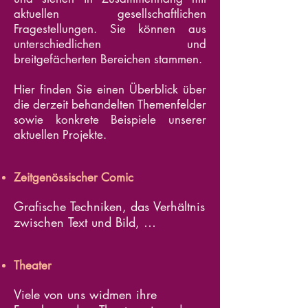
aktuellen gesellschaftlichen
Fragestellungen. Sie können aus
unterschiedlichen und
breitgefächerten Bereichen stammen.
Hier finden Sie einen Überblick über
die derzeit behandelten Themenfelder
sowie konkrete Beispiele unserer
aktuellen Projekte.
Zeitgenössischer Comic
Grafische Techniken, das Verhältnis 
zwischen Text und Bild, 
Spannungen zwischen Mainstream 
und Independent-Verlagen: Der 
Theater
Comic ist ein aufstrebendes 
Forschungsobjekt in der 
Viele von uns widmen ihre 
Germanistik, dem wir uns 