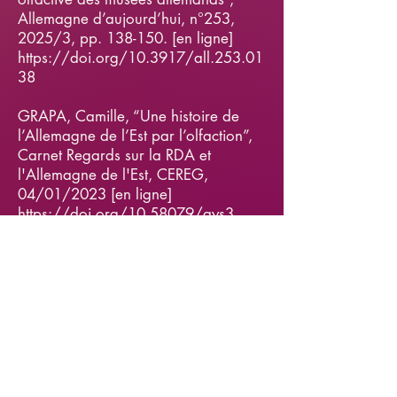
Allemagne d’aujourd’hui, n°253,
2025/3, pp. 138-150. [en ligne]
https://doi.org/10.3917/all.253.01
38
GRAPA, Camille, “Une histoire de
l’Allemagne de l’Est par l’olfaction”,
Carnet Regards sur la RDA et
l'Allemagne de l'Est, CEREG,
04/01/2023 [en ligne]
https://doi.org/10.58079/ays3
Übersetzung:
ZINKE, Robert, “Le Musée de l'art du
jardin paysager à Illertissen”, traduit
de l’allemand, Allemagne
d’Aujourd’hui, n°253, 2025/3, pp.
151-163. [en ligne]
https://doi.org/10.3917/all.253.01
51