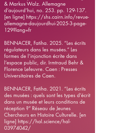
& Markus Walz. Allemagne
d’aujourd’hui, no. 253. pp. 129-137.
[en ligne]
https://shs.cairn.info/revue-
allemagne-daujourdhui-2025-3-page-
129?lang=fr
BENNACER, Fatiha. 2025. “Les écrits
régulateurs dans les musées.” Les
formes de l’injonction écrite dans
l’espace public, dir. Irmtraud Behr &
Florence Lefeuvre. Caen : Presses
Universitaires de Caen.
BENNACER, Fatiha. 2021. “Les écrits
des musées : quels sont les types d’écrit
dans un musée et leurs conditions de
réception ?” Réseau de Jeunes
Chercheurs en Histoire Culturelle. [en
ligne] https://hal.science/hal-
03974042/ ​