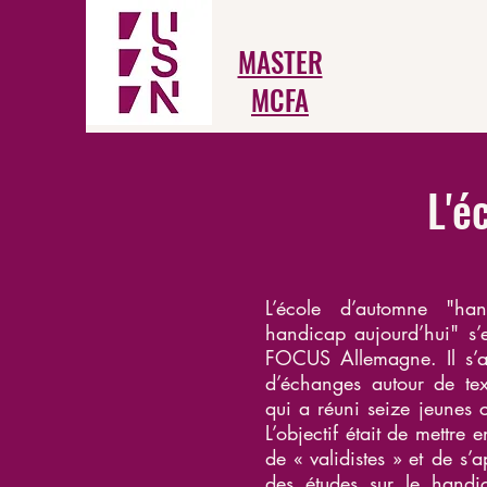
MASTER
MCFA
L'é
L’école d’automne "hand
handicap aujourd’hui"
s’
FOCUS Allemagne. Il s’a
d’échanges autour de tex
qui a réuni seize jeunes c
L’objectif était de mettre
de « validistes » et de s’
des études sur le handic