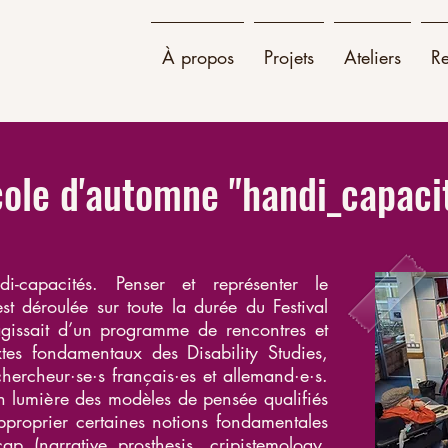
À propos
Projets
Ateliers
R
cole d'automne "handi_capaci
i-capacités. Penser et représenter le
est déroulée sur toute la durée du Festival
gissait d’un programme de rencontres et
tes fondamentaux des Disability Studies,
hercheur·se·s français·es et allemand·e·s.
 en lumière des modèles de pensée qualifiés
approprier certaines notions fondamentales
ap (narrative prosthesis, cripistemology,