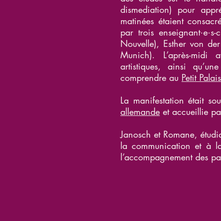
dismediation) pour appr
matinées étaient consacré
par trois enseignant·e·s
Nouvelle), Esther von der
Munich). L’après-midi a
artistiques, ainsi qu’un
comprendre au
Petit Palais
La manifestation était so
allemande
et accueillie p
Janosch et Romane, étudia
la communication et à la
l’accompagnement des part