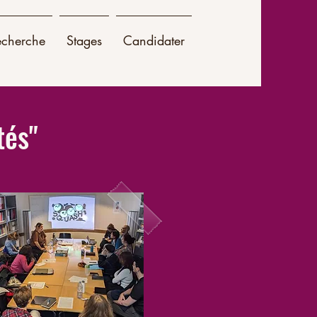
echerche
Stages
Candidater
tés"