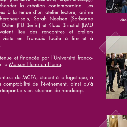
éhender la création contemporaine. Les
es à la tenue d’un atelier lecture, animé
-chercheur·se·s, Sarah Neelsen (Sorbonne
Ate
 Osten (FU Berlin) et Klaus Birnstiel (LMU
vaient lieu des rencontres et ateliers
e visite en Francais facile à lire et à
.
utenue et financée par l’
Université franco-
ar la
Maison Heinrich Heine
.
nt.e.s de MCFA, étaient à la logistique, à
 comptabilité de l’événement, ainsi qu’à
icipant.e.s en situation de handicap.