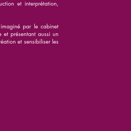
ction et interprétation,
 imaginé par le cabinet
 et présentant aussi un
tion et sensibiliser les
parcours et du département :
e Buchenau
henau@sorbonne-nouvelle.fr