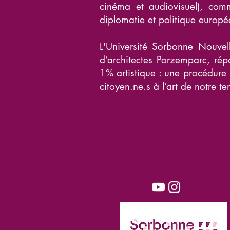
cinéma et audiovisuel), commu
diplomatie et politique europ
L'Université Sorbonne Nouvel
d’architectes Porzemparc, ré
1% artistique : une procédure 
citoyen.ne.s à l’art de notre t
Master Métiers de la cultur
dans le domaine franco-all