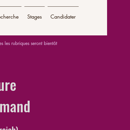
echerche
Stages
Candidater
es les rubriques seront bientôt
ure
lemand
reich)