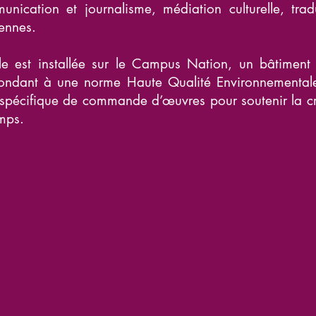
nication et journalisme, médiation culturelle, tradu
éennes.
le est installée sur le Campus Nation, un bâtiment
pondant à une norme Haute Qualité Environnementale
spécifique de commande d’œuvres pour soutenir la créa
emps.
e
Contact
emand
Département : Etudes germaniques
Direction du 
Université Sorbonne Nouvelle
Mme Stefani
Bureau B539
stefanie.buc
12 avenue Saint-Mandé