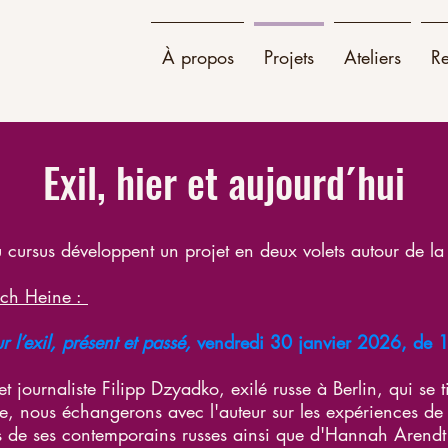
À propos
Projets
Ateliers
R
Exil, hier et aujourd´hui
u cursus développent un projet en deux volets autour de la 
ich Heine :
r l’exil, présent et passé,
vendredi 30 janvier 2026, de
et journaliste Filipp Dzyadko, exilé russe à Berlin, qui se
e, nous échangerons avec l'auteur sur les expériences de l
es de ses contemporains russes ainsi que d'Hannah Arendt 