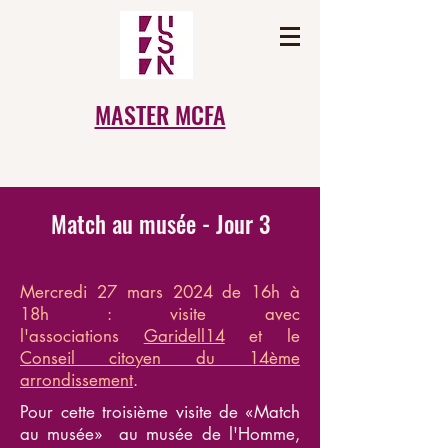
MASTER MCFA
Match au musée - Jour 3
Mercredi 27 mars 2024 de 16h à
18h : visite avec
l'associations
Garidell14
et le
Conseil citoyen du 14ème
arrondissement
.
Pour cette troisième visite de «Match
au musée» au musée de l'Homme,